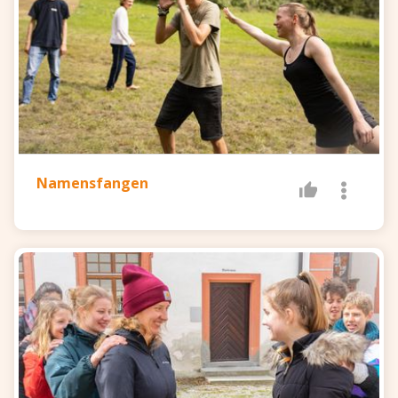
Ist der Ball bei der letzten Person vorne
angekommen, so wirft diese den Ball weg
und ruft das vereinbarte Schlagwort, damit
die andere Gruppe weiß, dass sie nun den
Namensfangen
Ball holen muss.