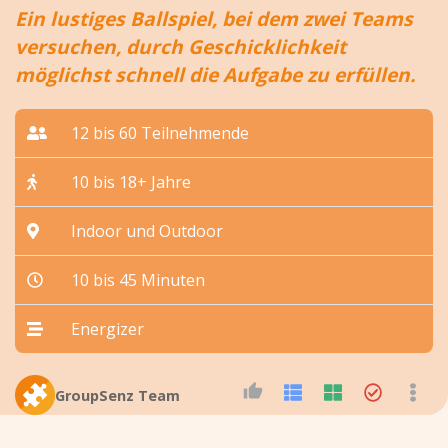
Ein lustiges Ballspiel, bei dem zwei Teams
versuchen, durch Geschicklichkeit
möglichst schnell die Aufgabe zu erfüllen.
12 bis 60 Teilnehmende
10 bis 18+ Jahre
Indoor und Outdoor
10 bis 45 Minuten
Energizer
GroupSenz Team