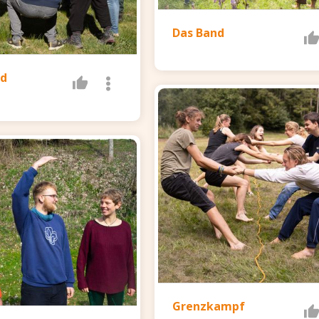
Das Band
nd
Grenzkampf