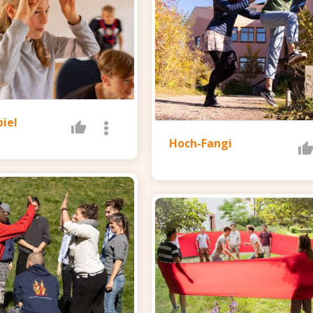
iel
Hoch-Fangi