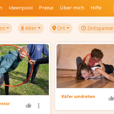
n
Ideenpool
Preise
Über mich
Hilfe
en
Alter
Ort
Zeitspanne
Käfer umdrehen
entor