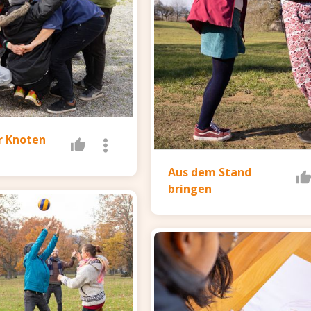
r Knoten
Aus dem Stand
bringen