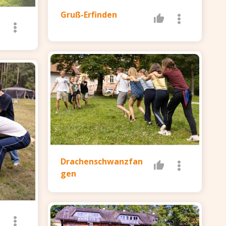
Gruß-Erfinden
Drachenschwanzfan
gen